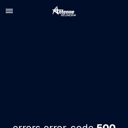
errors.error-code
500