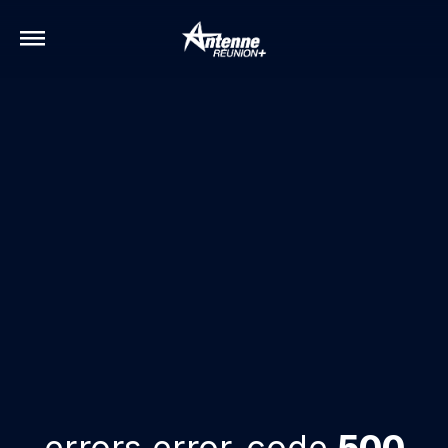
errors.error-code
500