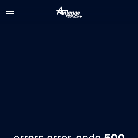
errors.error-code
500