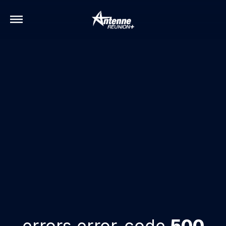
errors.error-code
500