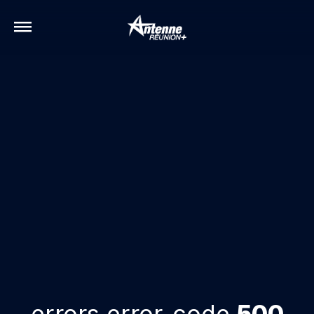
errors.error-code
500