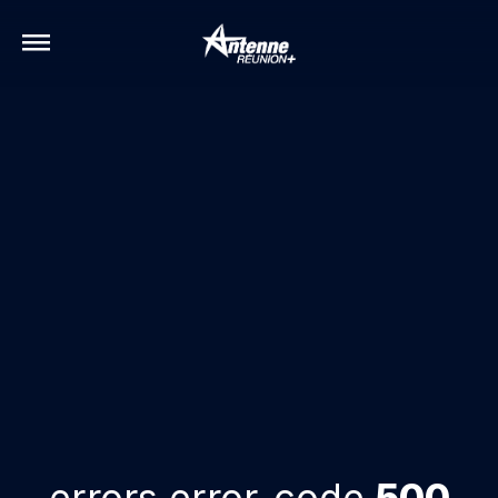
errors.error-code
500