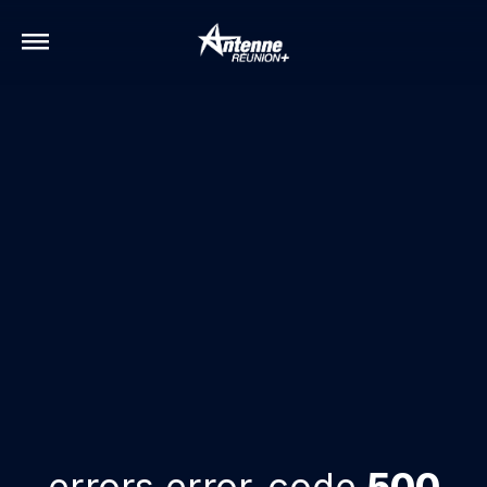
errors.error-code
500