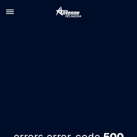
errors.error-code
500