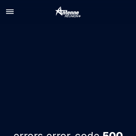
errors.error-code
500