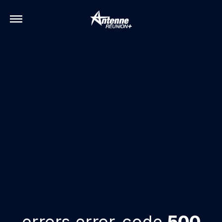
errors.error-code
500