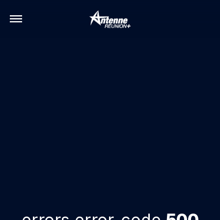
errors.error-code
500