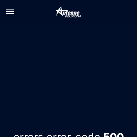
errors.error-code
500