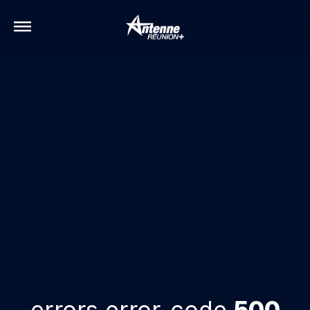
errors.error-code
500