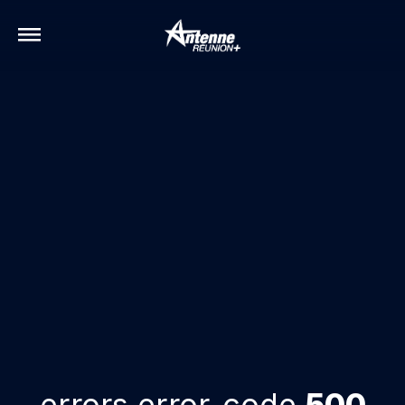
errors.error-code
500