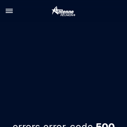
errors.error-code
500