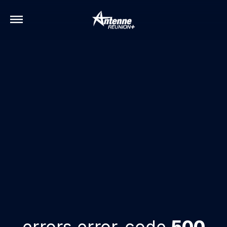
errors.error-code
500