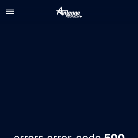
errors.error-code
500