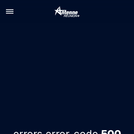
errors.error-code
500