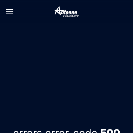
errors.error-code
500