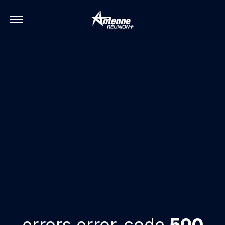
errors.error-code
500