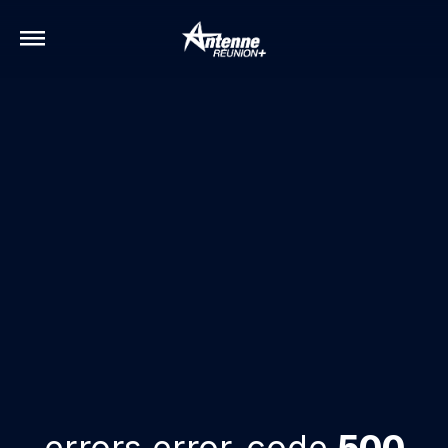
errors.error-code
500