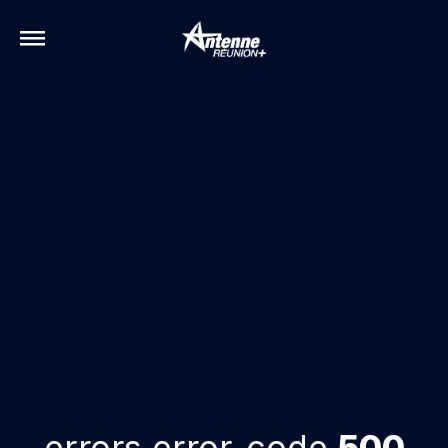
errors.error-code
500