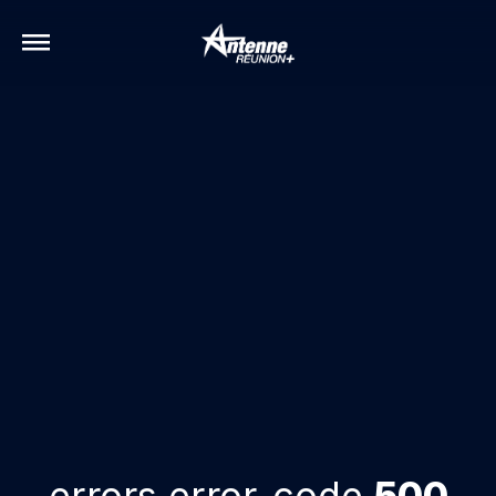
errors.error-code
500