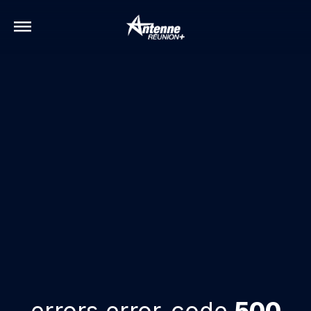
errors.error-code
500