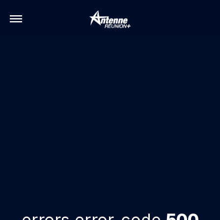
errors.error-code
500