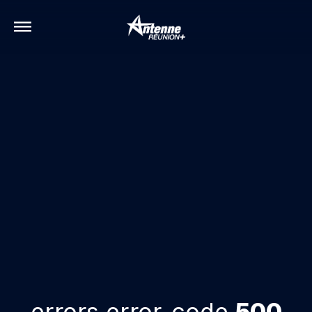
errors.error-code
500