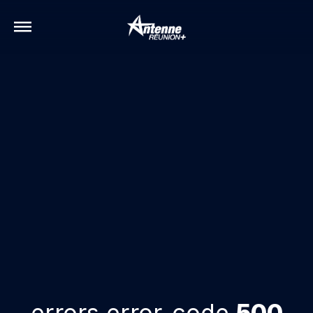
errors.error-code
500