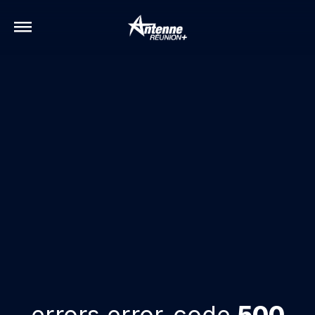
errors.error-code
500