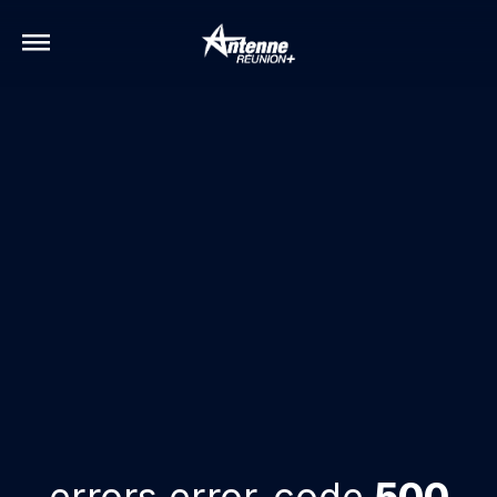
errors.error-code
500