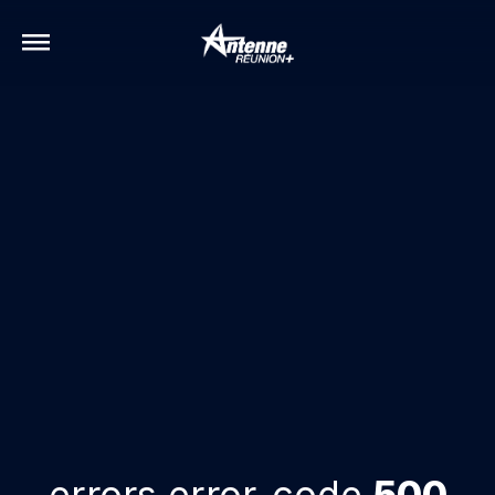
errors.error-code
500