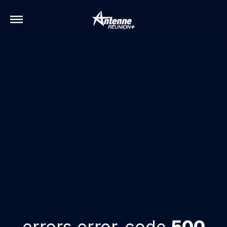
errors.error-code
500