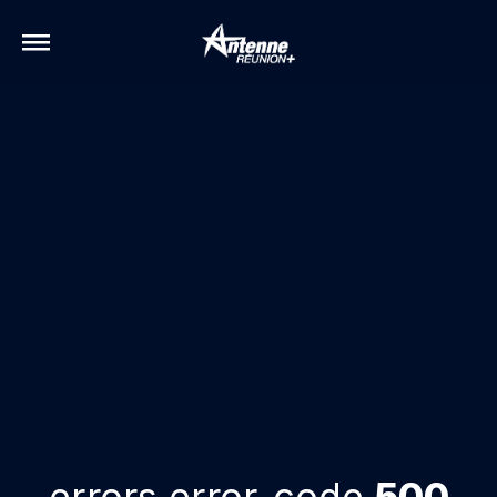
errors.error-code
500