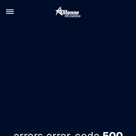
errors.error-code
500