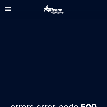
errors.error-code
500