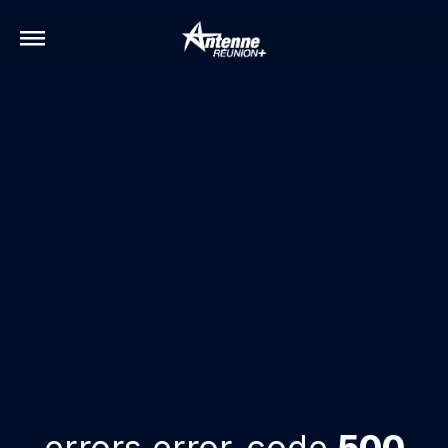
errors.error-code
500