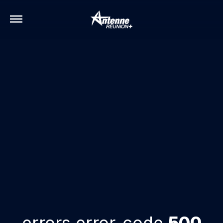
errors.error-code
500