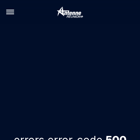
errors.error-code
500