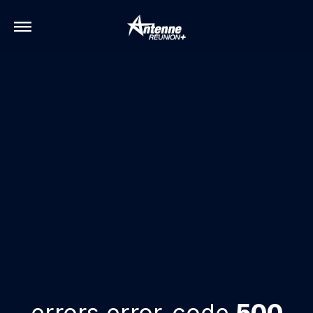
errors.error-code
500