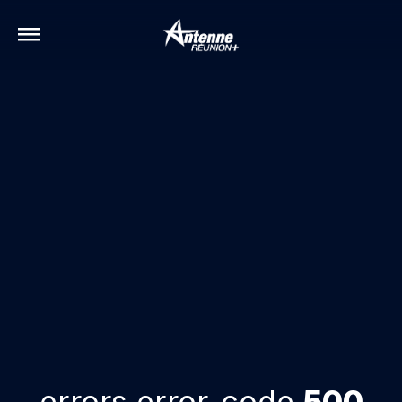
errors.error-code
500