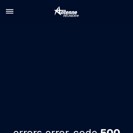
errors.error-code
500