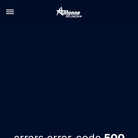
errors.error-code
500