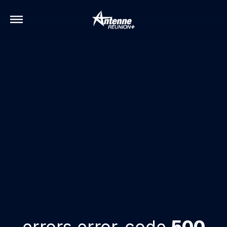
errors.error-code
500