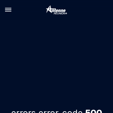
errors.error-code
500