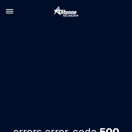
errors.error-code
500