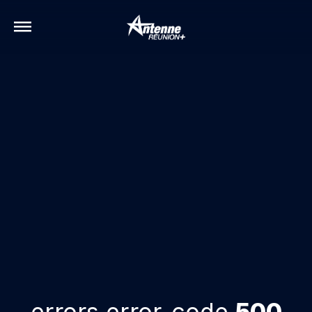
errors.error-code
500