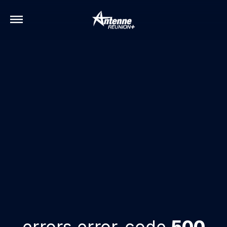
errors.error-code
500