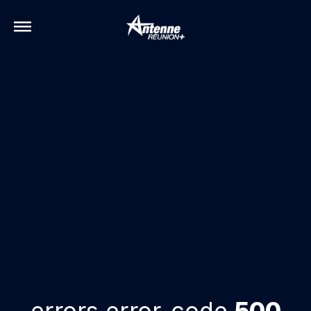
errors.error-code
500