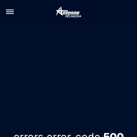
errors.error-code
500