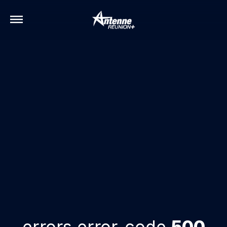
errors.error-code
500