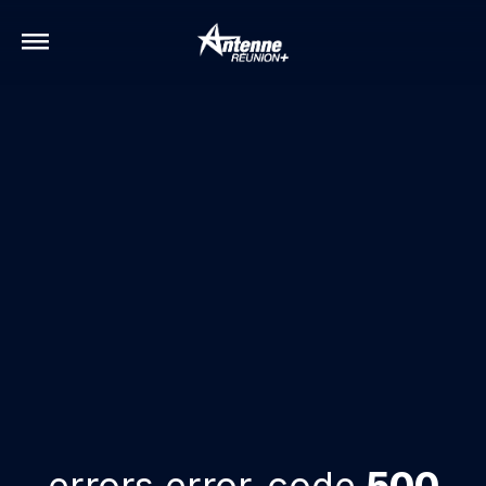
errors.error-code
500